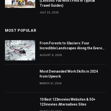
(Lessons You Won’t Find in Typical
Travel Guides)
JULY 22, 2026
MOST POPULAR
From Forests to Glaciers: Four
Incredible Landscapes Along the Everest
Base Camp Trek with Helicopter Return
AUGUST 6, 2026
Most Demanded Work Skills in 2024
from Upwork
MARCH 21, 2024
10 Best 123movies Websites & 50+
123movies Alternatives Sites