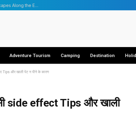
From Forests to Glaciers: Four Incredible Landscapes Along the Everest Base Camp Trek with Helicopter Return
Adventure Tourism
Camping
Destination
Holi
 Tips और खाली पेट न पीने के कारण
ी side effect Tips और खाली