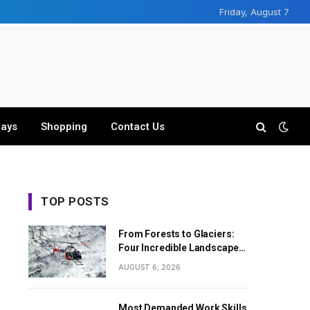
Friday, August 7
days
Shopping
Contact Us
TOP POSTS
From Forests to Glaciers:
Four Incredible Landscapes
Along the Everest Base
AUGUST 6, 2026
Camp Trek with Helicopter
Return
Most Demanded Work Skills