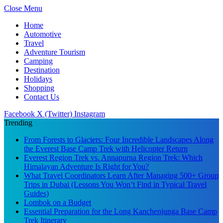
Close Menu
Home
Automotive
Travel
Adventure Tourism
Camping
Destination
Holidays
Shopping
Contact Us
Facebook
X (Twitter)
Instagram
Trending
From Forests to Glaciers: Four Incredible Landscapes Along
the Everest Base Camp Trek with Helicopter Return
Everest Region Trek vs. Annapurna Region Trek: Which
Himalayan Adventure Is Right for You?
What Travel Coordinators Learn After Managing 500+ Group
Trips in Dubai (Lessons You Won’t Find in Typical Travel
Guides)
Lombok on a Budget
Essential Preparation for the Long Kanchenjunga Base Camp
Trek Itinerary