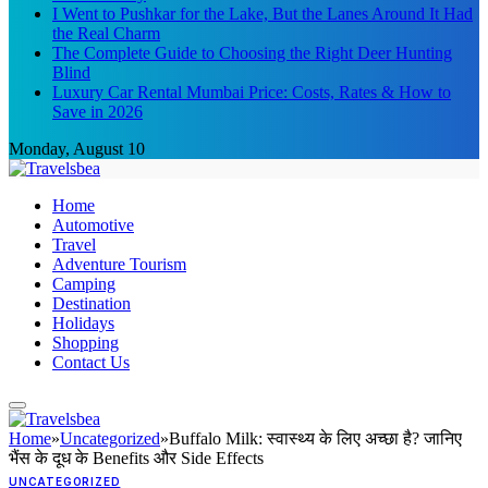
I Went to Pushkar for the Lake, But the Lanes Around It Had
the Real Charm
The Complete Guide to Choosing the Right Deer Hunting
Blind
Luxury Car Rental Mumbai Price: Costs, Rates & How to
Save in 2026
Monday, August 10
Home
Automotive
Travel
Adventure Tourism
Camping
Destination
Holidays
Shopping
Contact Us
Home
»
Uncategorized
»
Buffalo Milk: स्वास्थ्य के लिए अच्छा है? जानिए
भैंस के दूध के Benefits और Side Effects
UNCATEGORIZED