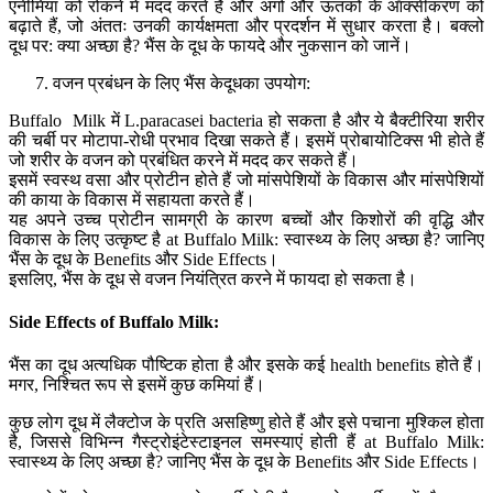
एनीमिया को रोकने में मदद करते हैं और अंगों और ऊतकों के ऑक्सीकरण को
बढ़ाते हैं, जो अंततः उनकी कार्यक्षमता और प्रदर्शन में सुधार करता है। बक्लो
दूध पर: क्या अच्छा है? भैंस के दूध के फायदे और नुकसान को जानें।
वजन प्रबंधन के लिए भैंस केदूधका उपयोग:
Buffalo Milk में L.paracasei bacteria हो सकता है और ये बैक्टीरिया शरीर
की चर्बी पर मोटापा-रोधी प्रभाव दिखा सकते हैं। इसमें प्रोबायोटिक्स भी होते हैं
जो शरीर के वजन को प्रबंधित करने में मदद कर सकते हैं।
इसमें स्वस्थ वसा और प्रोटीन होते हैं जो मांसपेशियों के विकास और मांसपेशियों
की काया के विकास में सहायता करते हैं।
यह अपने उच्च प्रोटीन सामग्री के कारण बच्चों और किशोरों की वृद्धि और
विकास के लिए उत्कृष्ट है at Buffalo Milk: स्वास्थ्य के लिए अच्छा है? जानिए
भैंस के दूध के Benefits और Side Effects।
इसलिए, भैंस के दूध से वजन नियंत्रित करने में फायदा हो सकता है।
Side Effects of Buffalo Milk:
भैंस का दूध अत्यधिक पौष्टिक होता है और इसके कई health benefits होते हैं।
मगर, निश्चित रूप से इसमें कुछ कमियां हैं।
कुछ लोग दूध में लैक्टोज के प्रति असहिष्णु होते हैं और इसे पचाना मुश्किल होता
है, जिससे विभिन्न गैस्ट्रोइंटेस्टाइनल समस्याएं होती हैं at Buffalo Milk:
स्वास्थ्य के लिए अच्छा है? जानिए भैंस के दूध के Benefits और Side Effects।