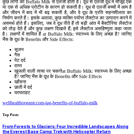
कुछ लोगों को Buffalo Milk से एलर्जी होती है। दूध से एलर्जी दूध में मौजूद एक
या एक से अधिक प्रोटीन के कारण हो सकती है। दूध से एलर्जी बच्चों में आम है
और जीवन में बाद में भी बढ़ सकती है, और वे दूध के प्रति सहनशीलता का
निर्माण करते हैं। इसके अलावा, कुछ व्यक्ति पर्याप्त लैक्टोज का उत्पादन करने में
असमर्थ होते हैं। इसलिए, जब वे दूध पीते हैं तो बड़ी आंत में बैक्टीरिया लैक्टोज
को तोड़ देते हैं और कुछ लक्षण दिखाते हैं; इसे लैक्टोज असहिष्णुता कहा जाता
है। लक्षणों में शामिल हैं at Buffalo Milk: स्वास्थ्य के लिए अच्छा है? जानिए
भैंस के दूध के Benefits और Side Effects:
सूजन
गैस
पेट दर्द
दस्त
खुजली वाली त्वचा पर चकत्तेat Buffalo Milk: स्वास्थ्य के लिए अच्छा
है? जानिए भैंस के दूध के Benefits और Side Effects
खाँसना
छाती में दर्द
घरघराहट
wellhealthorganiccom-tag-benefits-of-buffalo-milk
Top Posts
From Forests to Glaciers: Four Incredible Landscapes Along
the Everest Base Camp Trek with Helicopter Return